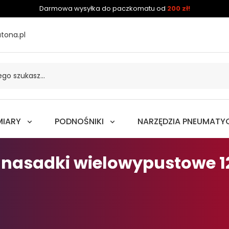
Darmowa wysyłka do paczkomatu od
200 zł!
tona.pl
MIARY
PODNOŚNIKI
NARZĘDZIA PNEUMATY
nasadki wielowypustowe 12 