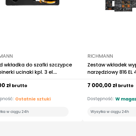
MANN
RICHMANN
d wkładka do szafki szczypce
Zestaw wkładek wy
nerki ucinaki kpl. 3 el.
narzędziowy 816 EL
mann
Corona Richmann
00 zł
7 000,00 zł
brutto
brutto
pność:
Dostępność:
Ostatnie sztuki
W magaz
łka w ciągu 24h
Wysyłka w ciągu 24h