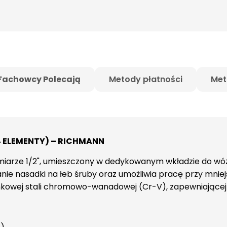
Fachowcy Polecają
Metody płatności
Met
24 ELEMENTY) – RICHMANN
miarze 1/2", umieszczony w dedykowanym wkładzie do wóz
ie nasadki na łeb śruby oraz umożliwia pracę przy mniej
kowej stali chromowo-wanadowej (Cr-V), zapewniającej t