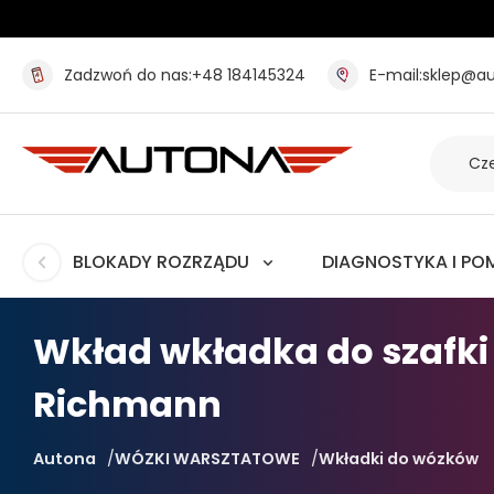
Zadzwoń do nas:
+48 184145324
E-mail:
sklep@au
BLOKADY ROZRZĄDU
DIAGNOSTYKA I PO
Wkład wkładka do szafki 
Richmann
Autona
WÓZKI WARSZTATOWE
Wkładki do wózków