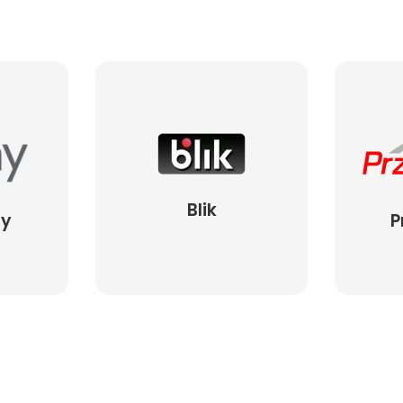
Blik
ay
P