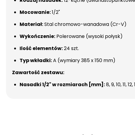
Rodzaj nasadek:
12-kątne (dwunastopunktowe
Mocowanie:
1/2"
Materiał:
Stal chromowo-wanadowa (Cr-V)
Wykończenie:
Polerowane (wysoki połysk)
Ilość elementów:
24 szt.
Typ wkładki:
A (wymiary 385 x 150 mm)
Zawartość zestawu:
Nasadki 1/2" w rozmiarach [mm]:
8, 9, 10, 11, 12