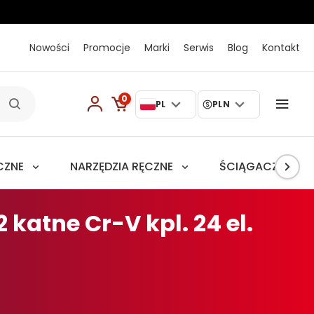
Nowości
Promocje
Marki
Serwis
Blog
Kontakt
0
PL
PLN
CZNE
NARZĘDZIA RĘCZNE
ŚCIĄGACZE
katne Cr-V kpl. 24 el.