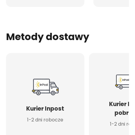
Metody dostawy
Kurier I
Kurier Inpost
pobran
1-2 dni robocze
1-2 dni ro