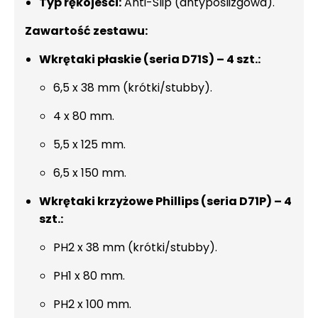
Typ rękojeści:
Anti-Slip (antypoślizgowa).
Zawartość zestawu:
Wkrętaki płaskie (seria D71S) – 4 szt.:
6,5 x 38 mm (krótki/stubby).
4 x 80 mm.
5,5 x 125 mm.
6,5 x 150 mm.
Wkrętaki krzyżowe Phillips (seria D71P) – 4
szt.:
PH2 x 38 mm (krótki/stubby).
PH1 x 80 mm.
PH2 x 100 mm.