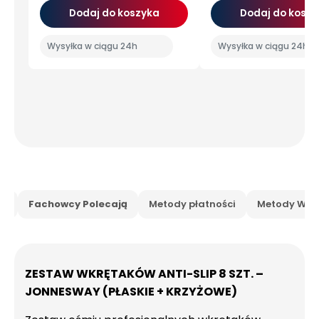
Dodaj do koszyka
Dodaj do koszy
Wysyłka w ciągu 24h
Wysyłka w ciągu 24h
is
Fachowcy Polecają
Metody płatności
Metody Wysy
ZESTAW WKRĘTAKÓW ANTI-SLIP 8 SZT. –
JONNESWAY (PŁASKIE + KRZYŻOWE)