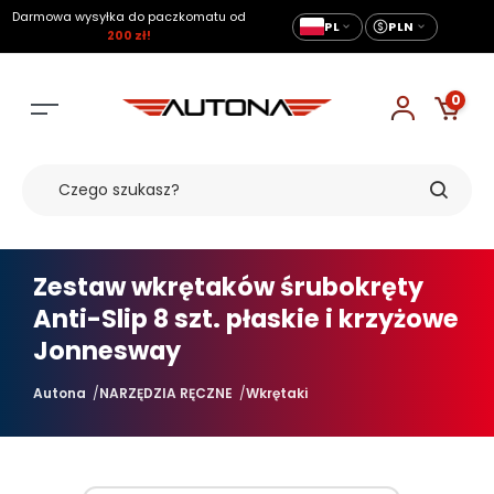
Darmowa wysyłka do paczkomatu od
PL
PLN
200 zł!
0
Zestaw wkrętaków śrubokręty
Anti-Slip 8 szt. płaskie i krzyżowe
Jonnesway
Autona
NARZĘDZIA RĘCZNE
Wkrętaki