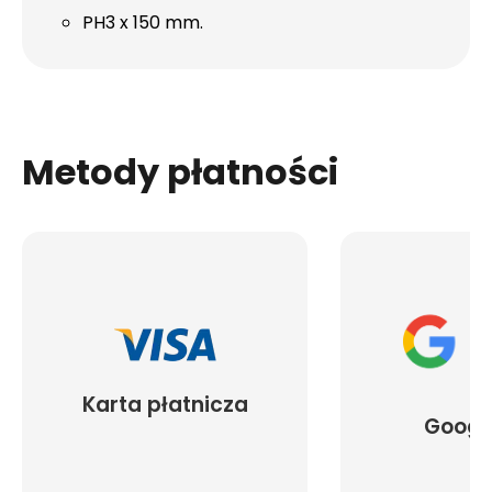
PH3 x 150 mm.
Metody płatności
Karta płatnicza
Googl