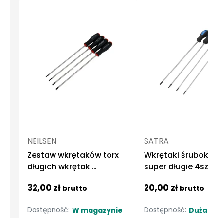
NEILSEN
SATRA
Zestaw wkrętaków torx
Wkrętaki śrubokręt
długich wkrętaki
super długie 4szt.
śrubokręty t15-t30
32,00 zł
20,00 zł
brutto
brutto
250mm
Dostępność:
Dostępność:
W magazynie
Duża ilo