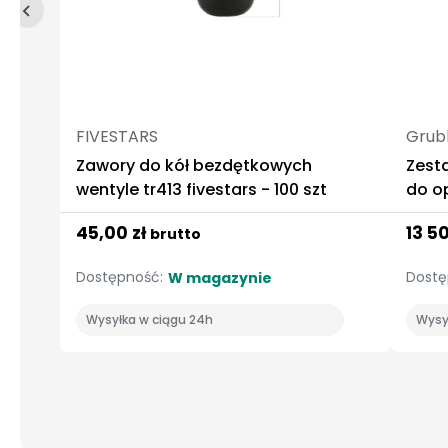
FIVESTARS
Grub
Zawory do kół bezdętkowych
Zest
wentyle tr413 fivestars - 100 szt
do opon 26″ z Ram
RunF
45,00 zł
13 5
brutto
EM90
Dostępność:
Dostę
W magazynie
Wysyłka w ciągu 24h
Wysy