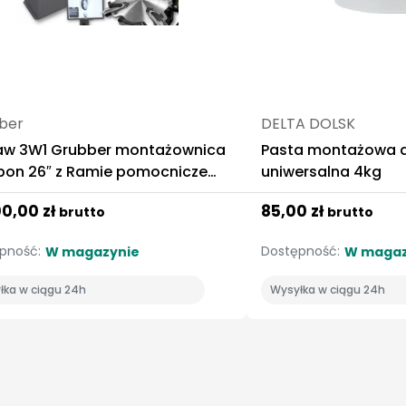
ber
DELTA DOLSK
aw 3W1 Grubber montażownica
Pasta montażowa d
ie pomocnicze
uniwersalna 4kg
lat + Wyważarka z monitorem
00,00 zł
85,00 zł
brutto
brutto
5
pność:
Dostępność:
W magazynie
W magaz
łka w ciągu 24h
Wysyłka w ciągu 24h