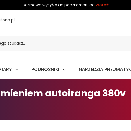
Darmowa wysyłka do paczkomatu od
200 zł!
tona.pl
MIARY
PODNOŚNIKI
NARZĘDZIA PNEUMATY
amieniem autoiranga 380v