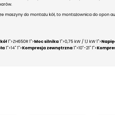
arów.
słudze maszyny do montażu kół, to montażownica do opon
kół
1">ZH650R 1">
Moc silnika
1">0,75 kW / 1,1 kW 1">
Napię
ła
1">14" 1">
Kompresja zewnętrzna
1">10"-21" 1">
Kompres