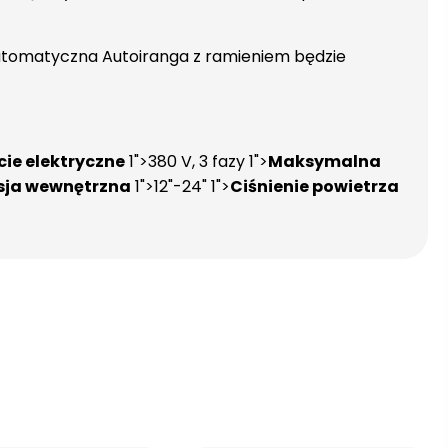
 automatyczna Autoiranga z ramieniem będzie
cie elektryczne
1">380 V, 3 fazy 1">
Maksymalna
ja wewnętrzna
1">12"-24" 1">
Ciśnienie powietrza