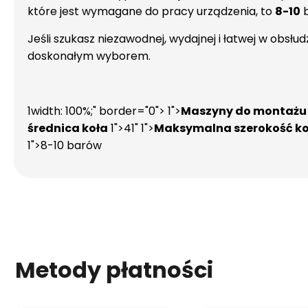
które jest wymagane do pracy urządzenia, to
8-10
b
Jeśli szukasz niezawodnej, wydajnej i łatwej w ob
doskonałym wyborem.
1width: 100%;" border="0"> 1">
Maszyny do montażu 
średnica koła
1">41" 1">
Maksymalna szerokość ko
1">8-10 barów
Metody płatności