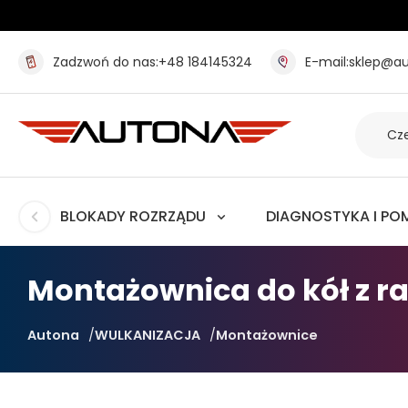
Zadzwoń do nas:
+48 184145324
E-mail:
sklep@au
BLOKADY ROZRZĄDU
DIAGNOSTYKA I PO
Montażownica do kół z r
Autona
WULKANIZACJA
Montażownice