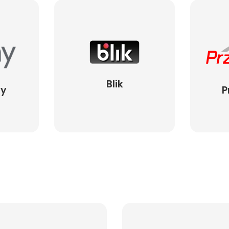
Blik
ay
P