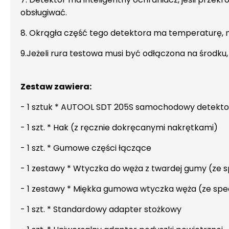
obsługiwać.
8. Okrągła część tego detektora ma temperaturę, 
9.Jeżeli rura testowa musi być odłączona na środk
Zestaw zawiera:
- 1 sztuk * AUTOOL SDT 205S samochodowy detektor
- 1 szt. * Hak (z ręcznie dokręcanymi nakrętkami)
- 1 szt. * Gumowe części łączące
- 1 zestawy * Wtyczka do węża z twardej gumy (ze s
- 1 zestawy * Miękka gumowa wtyczka węża (ze spec
- 1 szt. * Standardowy adapter stożkowy