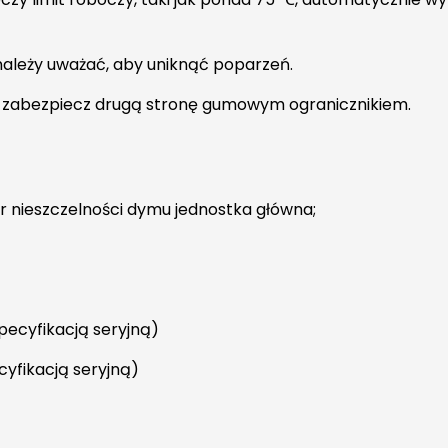
należy uważać, aby uniknąć poparzeń.
u, zabezpiecz drugą stronę gumowym ogranicznikiem.
 nieszczelności dymu jednostka główna;
pecyfikacją seryjną)
yfikacją seryjną)