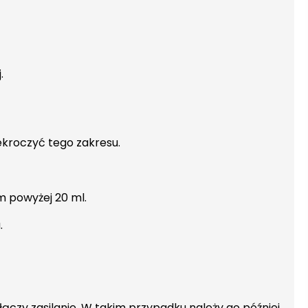
.
zekroczyć tego zakresu.
m powyżej 20 ml.
.
łączy zasilanie. W takim przypadku należy go później