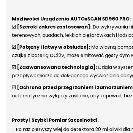
Możliwości Urządzenia AUTOxSCAN SD960 PRO:
☑️
[Szeroki zakres zastosowań]:
Do wykrywania ni
terenowych, quadach, lekkich ciężarówkach i łodz
☑️
[Potężny i łatwy w obsłudze]:
Ma własną pompę 
czujkę z baterią DC12V, może emitować gęsty dym w
☑️
[Zaawansowana technologia]:
Działa w syste
przepływomierze do dokładnego wyświetlania danych
☑️
[Ochrona przed przegrzaniem i zamarzaniem
automatycznie wyłączy zasilanie, aby zapewnić bez
Prosty i Szybki Pomiar Szczelności.
- Po raz pierwszy wlej do detektora 20 ml oliwki dla