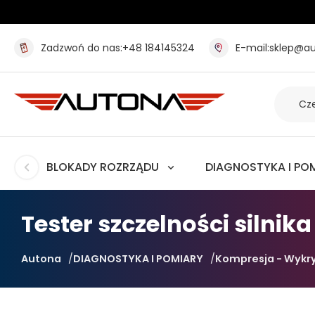
Zadzwoń do nas:
+48 184145324
E-mail:
sklep@au
BLOKADY ROZRZĄDU
DIAGNOSTYKA I PO
Tester szczelności silni
Autona
DIAGNOSTYKA I POMIARY
Kompresja - Wykry