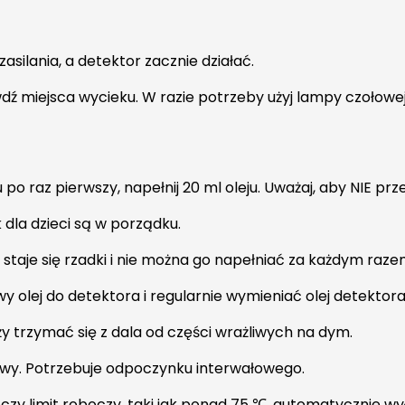
asilania, a detektor zacznie działać.
dź miejsca wycieku. W razie potrzeby użyj lampy czołowej
po raz pierwszy, napełnij 20 ml oleju. Uważaj, aby NIE pr
k dla dzieci są w porządku.
 staje się rzadki i nie można go napełniać za każdym raze
y olej do detektora i regularnie wymieniać olej detektora
y trzymać się z dala od części wrażliwych na dym.
erwy. Potrzebuje odpoczynku interwałowego.
oczy limit roboczy, taki jak ponad 75 ℃, automatycznie wy