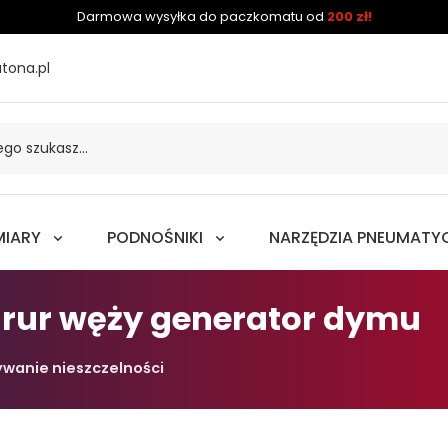
Darmowa wysyłka do paczkomatu od
200 zł!
tona.pl
MIARY
PODNOŚNIKI
NARZĘDZIA PNEUMATY
ka rur węży generator dymu
wanie nieszczelności