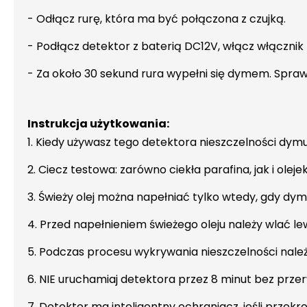
- Odłącz rurę, która ma być połączona z czujką.
- Podłącz detektor z baterią DC12V, włącz włącznik z
- Za około 30 sekund rura wypełni się dymem. Spraw
Instrukcja użytkowania:
1. Kiedy używasz tego detektora nieszczelności dymu 
2. Ciecz testowa: zarówno ciekła parafina, jak i oleje
3. Świeży olej można napełniać tylko wtedy, gdy dym
4. Przed napełnieniem świeżego oleju należy wlać lew
5. Podczas procesu wykrywania nieszczelności należ
6. NIE uruchamiaj detektora przez 8 minut bez prz
7. Detektor ma inteligentny ochraniacz, jeśli przekr