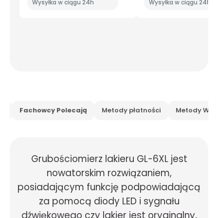
Wysyłka w ciągu 24h
Wysyłka w ciągu 24h
is
Fachowcy Polecają
Metody płatności
Metody Wysy
Grubościomierz lakieru GL-6XL jest
nowatorskim rozwiązaniem,
posiadającym funkcję podpowiadającą
za pomocą diody LED i sygnału
dźwiękowego czy lakier jest oryginalny,