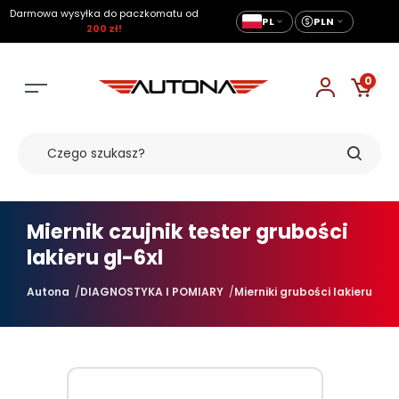
Darmowa wysyłka do paczkomatu od
PL
PLN
200 zł!
0
Miernik czujnik tester grubości
lakieru gl-6xl
Autona
DIAGNOSTYKA I POMIARY
Mierniki grubości lakieru