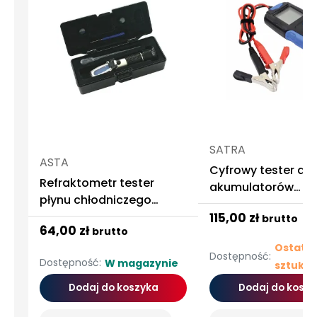
SATRA
ASTA
Cyfrowy tester do
Refraktometr tester
akumulatorów
płynu chłodniczego
akumulatora bateri
elektrolitu
115,00 zł
brutto
24v satra
64,00 zł
brutto
Ostatni
Dostępność:
Dostępność:
W magazynie
sztuki
Dodaj do koszyka
Dodaj do koszy