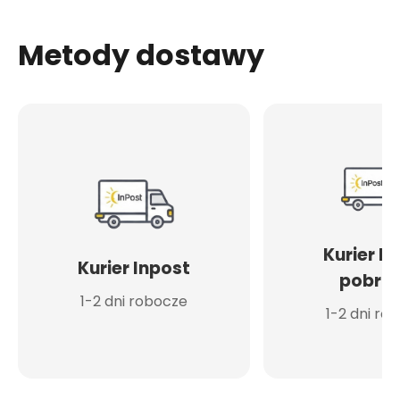
Metody dostawy
Kurier I
Kurier Inpost
pobran
1-2 dni robocze
1-2 dni ro