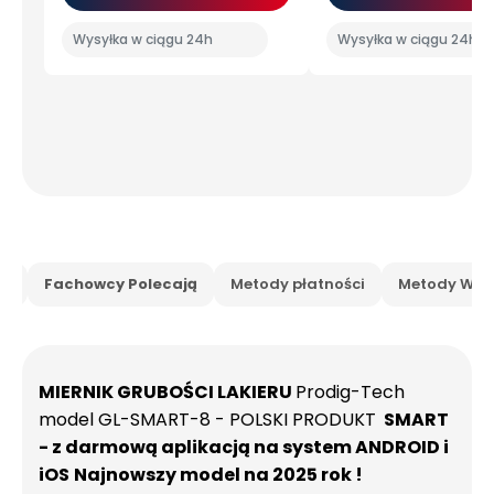
Wysyłka w ciągu 24h
Wysyłka w ciągu 24h
is
Fachowcy Polecają
Metody płatności
Metody Wysy
MIERNIK GRUBOŚCI LAKIERU
Prodig-Tech
model GL-SMART-8 - POLSKI PRODUKT
SMART
- z darmową aplikacją na system ANDROID i
iOS
Najnowszy model na 2025 rok !