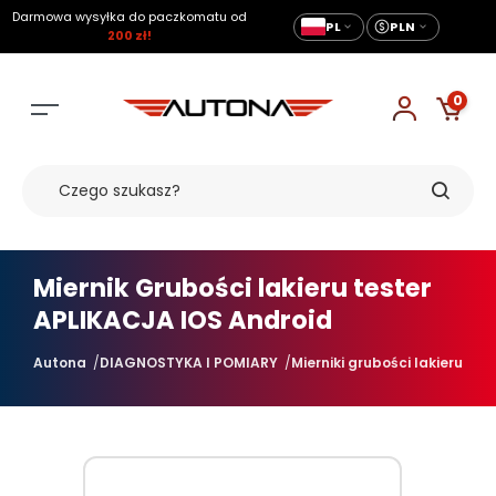
Darmowa wysyłka do paczkomatu od
PL
PLN
200 zł!
0
Miernik Grubości lakieru tester
APLIKACJA IOS Android
Autona
DIAGNOSTYKA I POMIARY
Mierniki grubości lakieru