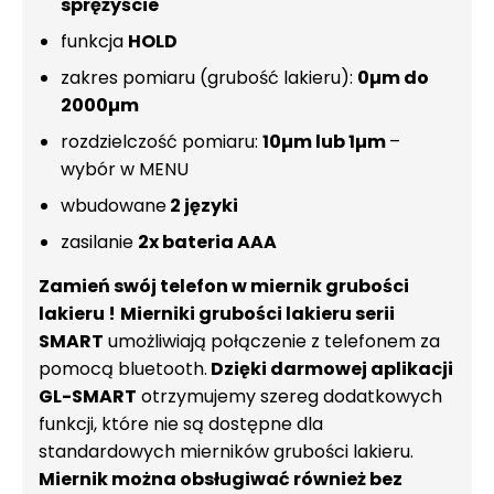
sprężyście
funkcja
HOLD
zakres pomiaru (grubość lakieru):
0µm do
2000µm
rozdzielczość pomiaru:
10µm lub 1µm
–
wybór w MENU
wbudowane
2 języki
zasilanie
2x bateria AAA
Zamień swój telefon w miernik grubości
lakieru !
Mierniki grubości lakieru serii
SMART
umożliwiają połączenie z telefonem za
pomocą bluetooth.
Dzięki darmowej aplikacji
GL-SMART
otrzymujemy szereg dodatkowych
funkcji, które nie są dostępne dla
standardowych mierników grubości lakieru.
Miernik można obsługiwać również bez