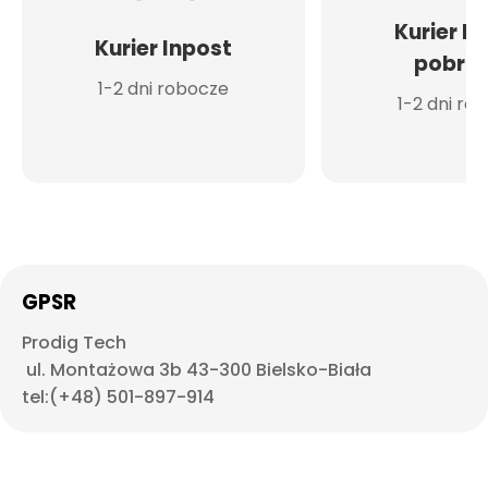
Kurier I
Kurier Inpost
pobran
1-2 dni robocze
1-2 dni ro
GPSR
Prodig Tech
ul. Montażowa 3b 43-300 Bielsko-Biała
tel:(+48) 501-897-914