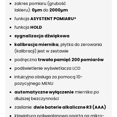
zakres pomiaru (grubość
lakieru):
0µm
do
2000µm
funkcja
ASYSTENT POMIARU®
funkcja
HOLD
sygnalizacja dźwiękowa
kalibracja miernika
, płytka do zerowania
(kalibracji) jest w zestawie
podręczna
trwała pamięć 200 pomiarów
podświetlenie wyświetlacza LCD
intuicyjna obsługa za pomocą 10-
pozycyjnego MENU
automatyczne wyłączenie
miernika po
dłuższej bezczynności
zasilanie:
dwie baterie alkaliczne R3 (AAA)
klawiatura poliwęglanowa oparta na mikro-