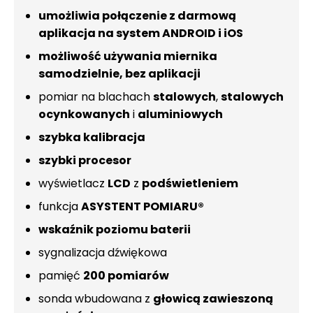
umożliwia połączenie z darmową
aplikacja na system ANDROID i iOS
możliwość używania miernika
samodzielnie, bez aplikacji
pomiar na blachach
stalowych
,
stalowych
ocynkowanych
i
aluminiowych
szybka kalibracja
szybki procesor
wyświetlacz
LCD
z
podświetleniem
funkcja
ASYSTENT
POMIARU®
wskaźnik poziomu baterii
sygnalizacja dźwiękowa
pamięć
200 pomiarów
sonda wbudowana z
głowicą zawieszoną