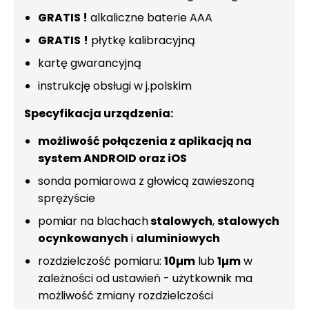
GRATIS !
alkaliczne baterie AAA
GRATIS
!
płytkę kalibracyjną
kartę gwarancyjną
instrukcję obsługi w j.polskim
Specyfikacja urządzenia:
możliwość połączenia z aplikacją na
system ANDROID oraz iOS
sonda pomiarowa z głowicą zawieszoną
sprężyście
pomiar na blachach
stalowych
,
stalowych
ocynkowanych
i
aluminiowych
rozdzielczość pomiaru:
10µm
lub
1µm
w
zależności od ustawień - użytkownik ma
możliwość zmiany rozdzielczości