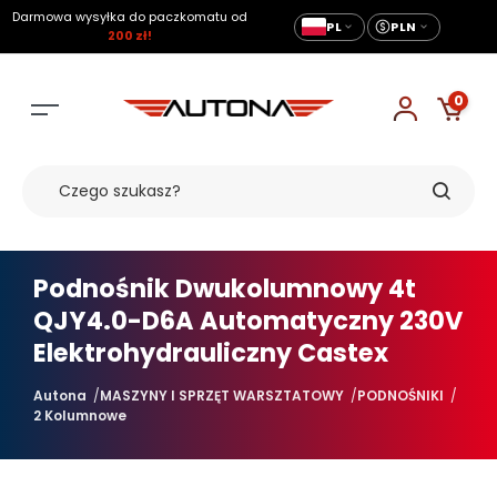
Darmowa wysyłka do paczkomatu od
PL
PLN
200 zł!
0
Podnośnik Dwukolumnowy 4t
QJY4.0-D6A Automatyczny 230V
Elektrohydrauliczny Castex
Autona
MASZYNY I SPRZĘT WARSZTATOWY
PODNOŚNIKI
2 Kolumnowe