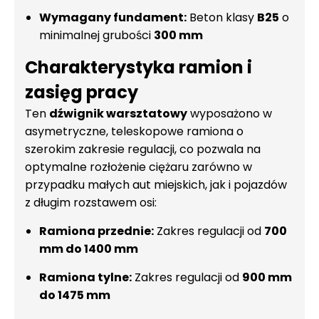
Wymagany fundament:
Beton klasy
B25
o
minimalnej grubości
300 mm
Charakterystyka ramion i
zasięg pracy
Ten
dźwignik warsztatowy
wyposażono w
asymetryczne, teleskopowe ramiona o
szerokim zakresie regulacji, co pozwala na
optymalne rozłożenie ciężaru zarówno w
przypadku małych aut miejskich, jak i pojazdów
z długim rozstawem osi:
Ramiona przednie:
Zakres regulacji od
700
mm do 1400 mm
Ramiona tylne:
Zakres regulacji od
900 mm
do 1475 mm