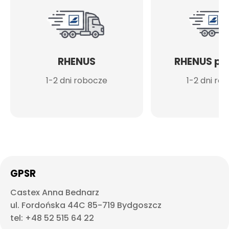
RHENUS
RHENUS po
1-2 dni robocze
1-2 dni ro
GPSR
Castex Anna Bednarz
ul. Fordońska 44C 85-719 Bydgoszcz
tel: +48 52 515 64 22