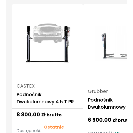
CASTEX
Grubber
Podnośnik
Podnośnik
Dwukolumnowy 4.5 T PRO
Dwukolumnowy 4,2
3+3 Automatyczny LED
Automatyczny 155
8 800,00 zł
brutto
Castex
6 900,00 zł
brutto
400V Grubber
Ostatnie
Dostępność: