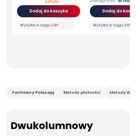
Dostępność:
W maga
sztuki
Dodaj do koszyka
Dodaj do koszy
Wysyłka w ciągu 24h
Wysyłka w ciągu 24h
is
Fachowcy Polecają
Metody płatności
Metody Wysy
Dwukolumnowy