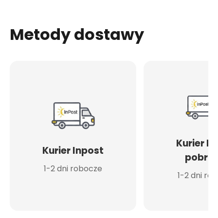
Metody dostawy
Kurier I
Kurier Inpost
pobran
1-2 dni robocze
1-2 dni ro