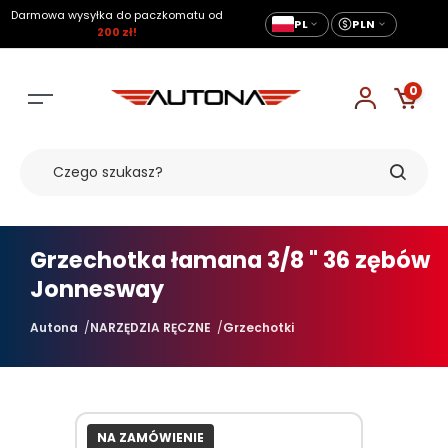
Darmowa wysyłka do paczkomatu od
PL
PLN
200 zł!
0
Grzechotka łamana 3/8 " 36 zębów
Jonnesway
Autona
NARZĘDZIA RĘCZNE
Grzechotki
NA ZAMÓWIENIE