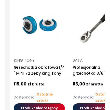
KING TONY
SATA
Grzechotka obrotowa 1/4
Profesjonalna
" MINI 72 Zęby King Tony
grzechotka 3/8''
dożywotnia gwara
115,00 zł
85,00 zł
brutto
brutto
sata
Ostatnie
Ostatni
Dostępność:
Dostępność:
sztuki
sztuki
Produkt niedostępny
Produkt niedost