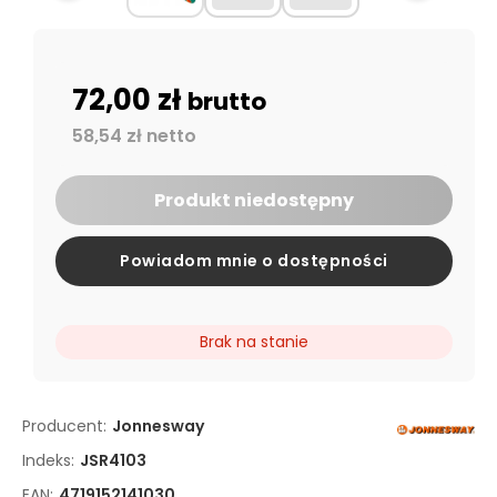
72,00 zł
brutto
58,54 zł netto
Produkt niedostępny
Powiadom mnie o dostępności
Brak na stanie
Producent:
Jonnesway
Indeks:
JSR4103
EAN:
4719152141030