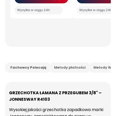
Wysyłka w ciągu 24h
Wysyłka w ciągu 24h
is
Fachowcy Polecają
Metody płatności
Metody Wysy
GRZECHOTKA ŁAMANA Z PRZEGUBEM 3/8" –
JONNESWAY R4103
Wysokiej jakości grzechotka zapadkowa marki