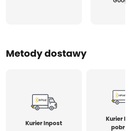
Googl
Metody dostawy
Kurier I
Kurier Inpost
pobran