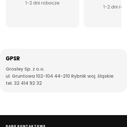
1-2 dni robocze
1-2 dni ro
GPSR
Grosley Sp. z o.o.
ul. Gruntowa 102-104 44-210 Rybnik woj. śląskie
tel. 32 414 92 32
DANE KONTAKTOWE