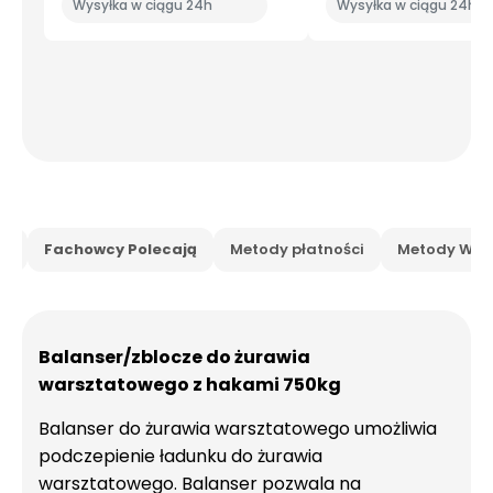
Wysyłka w ciągu 24h
Wysyłka w ciągu 24h
is
Fachowcy Polecają
Metody płatności
Metody Wysy
Balanser/zblocze do żurawia
warsztatowego z hakami 750kg
Balanser do żurawia warsztatowego umożliwia
podczepienie ładunku do żurawia
warsztatowego. Balanser pozwala na