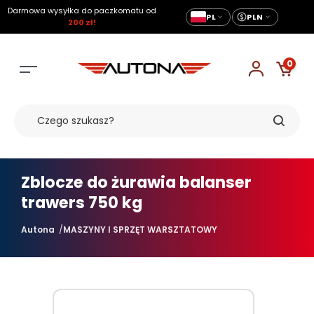
Darmowa wysyłka do paczkomatu od
PL
PLN
200 zł!
0
Zblocze do żurawia balanser
trawers 750 kg
Autona
MASZYNY I SPRZĘT WARSZTATOWY