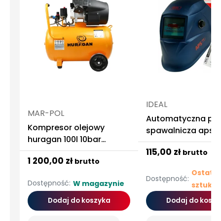
IDEAL
MAR-POL
Automatyczna prz
Kompresor olejowy
spawalnicza aps-
huragan 100l 10bar
blue mat pro true 
530l/min
115,00 zł
brutto
ideal
1 200,00 zł
brutto
Ostatni
Dostępność:
Dostępność:
W magazynie
sztuki
Dodaj do koszyka
Dodaj do koszy