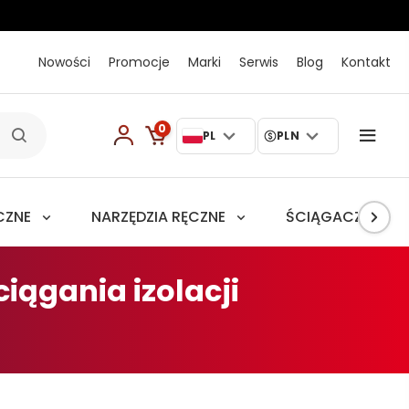
Nowości
Promocje
Marki
Serwis
Blog
Kontakt
0
PL
PLN
CZNE
NARZĘDZIA RĘCZNE
ŚCIĄGACZE
iągania izolacji