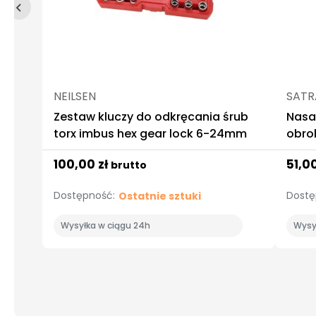
NEILSEN
SATR
Zestaw kluczy do odkręcania śrub
Nasa
torx imbus hex gear lock 6-24mm
obro
19m
100,00 zł
51,0
brutto
Dostępność:
Dostę
Ostatnie sztuki
Wysyłka w ciągu 24h
Wysy