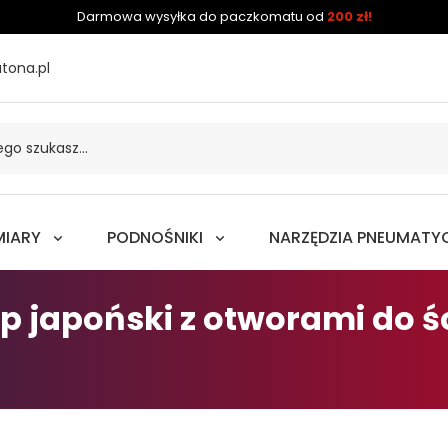
Darmowa wysyłka do paczkomatu od
200 zł!
tona.pl
MIARY
PODNOŚNIKI
NARZĘDZIA PNEUMATY
p japoński z otworami do śc