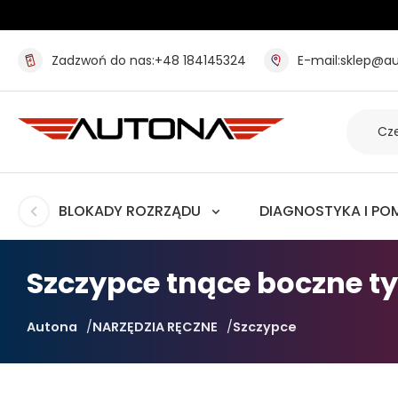
Zadzwoń do nas:
+48 184145324
E-mail:
sklep@au
BLOKADY ROZRZĄDU
DIAGNOSTYKA I PO
Szczypce tnące boczne ty
Autona
NARZĘDZIA RĘCZNE
Szczypce