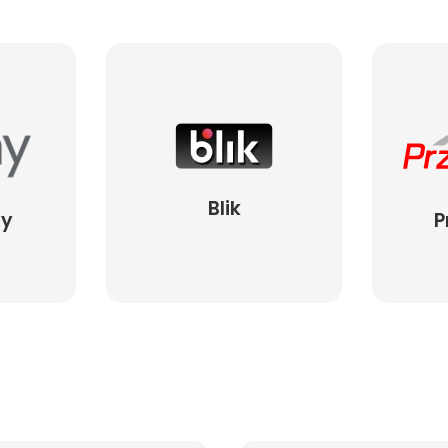
Blik
ay
P