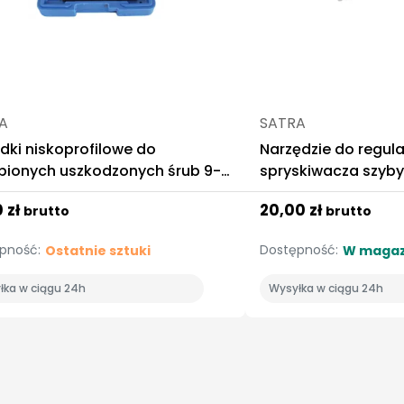
A
SATRA
dki niskoprofilowe do
Narzędzie do regula
bionych uszkodzonych śrub 9-
spryskiwacza szyby
m
Mercedes Satra
0 zł
20,00 zł
brutto
brutto
pność:
Dostępność:
Ostatnie sztuki
W magaz
łka w ciągu 24h
Wysyłka w ciągu 24h